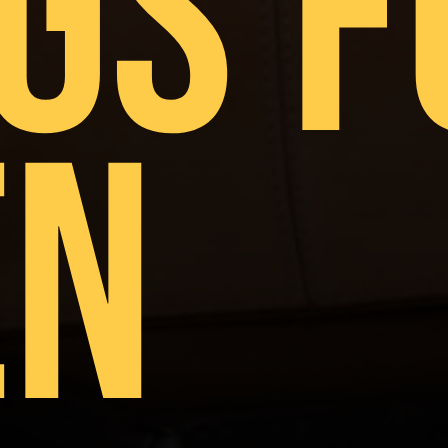
GS F
EN