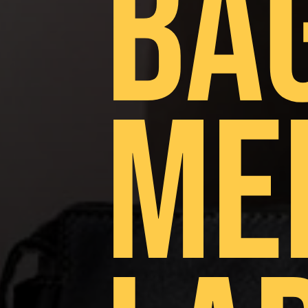
BA
ME