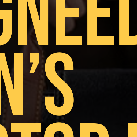
GNEE
N’S